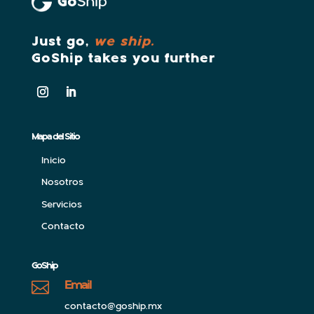
Just go,
we ship.
GoShip takes you further
Mapa del Sitio
Inicio
Nosotros
Servicios
Contacto
GoShip
Email

contacto@goship.mx