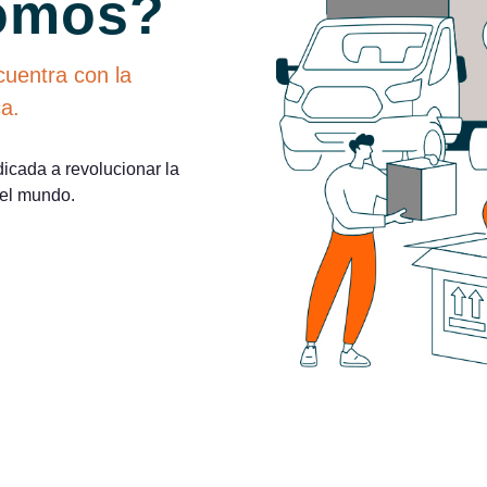
omos?
cuentra con la
ca.
icada a revolucionar la
 el mundo.