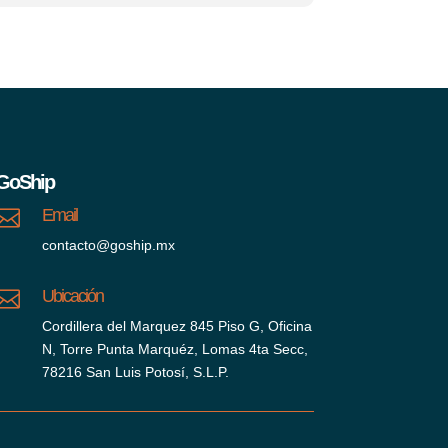
GoShip
Email

contacto@goship.mx
Ubicación

Cordillera del Marquez 845 Piso G, Oficina
N, Torre Punta Marquéz, Lomas 4ta Secc,
78216 San Luis Potosí, S.L.P.